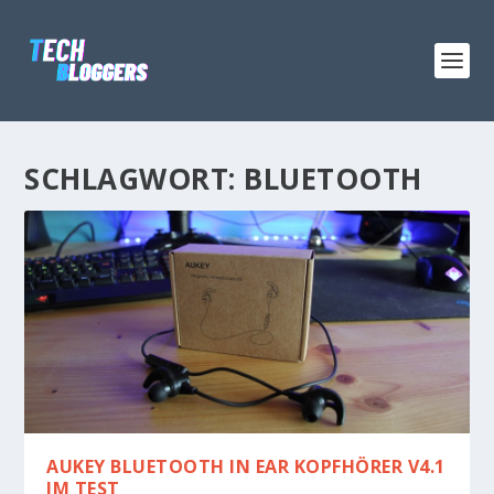
SCHLAGWORT:
BLUETOOTH
AUKEY BLUETOOTH IN EAR KOPFHÖRER V4.1
IM TEST