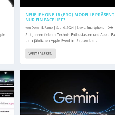
NEUE IPHONE 16 (PRO) MODELLE PRÄSENT
NUR EIN FACELIFT?
von
Dominik Ramb
|
Sep. 9, 2024
|
News
,
Smartphone
|
0
pple
Seit Jahren fiebern Technik-Enthusiasten und Apple-F
dem jährlichen Apple Event im September...
WEITERLESEN