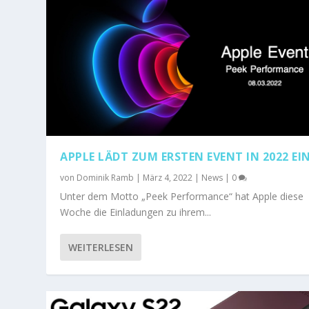
APPLE LÄDT ZUM ERSTEN EVENT IN 2022 EI
von
Dominik Ramb
|
März 4, 2022
|
News
|
0
Unter dem Motto „Peek Performance“ hat Apple diese
Woche die Einladungen zu ihrem...
WEITERLESEN