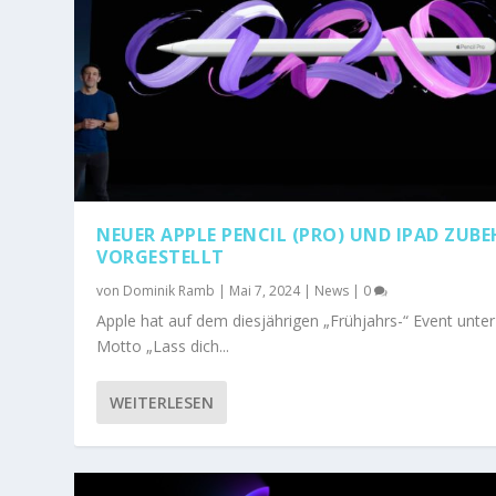
NEUER APPLE PENCIL (PRO) UND IPAD ZUB
VORGESTELLT
von
Dominik Ramb
|
Mai 7, 2024
|
News
|
0
Apple hat auf dem diesjährigen „Frühjahrs-“ Event unte
Motto „Lass dich...
WEITERLESEN