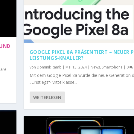
ND M
GOOGLE PIXEL 8A PRÄSENTIERT – NEUER P
LEISTUNGS-KNALLER?
von
Dominik Ramb
|
Mai 13, 2024
|
News
,
Smartphone
|
0
are-
Mit dem Google Pixel 8a wurde die neue Generation 
„Einstiegs“-Mittelklasse...
WEITERLESEN