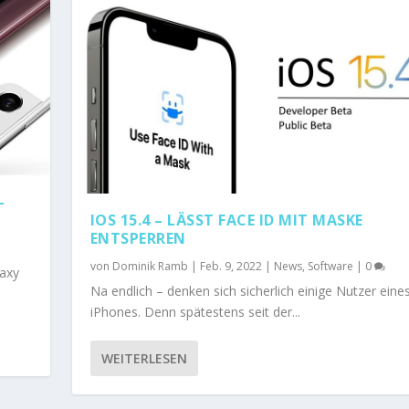
–
IOS 15.4 – LÄSST FACE ID MIT MASKE
ENTSPERREN
von
Dominik Ramb
|
Feb. 9, 2022
|
News
,
Software
|
0
laxy
Na endlich – denken sich sicherlich einige Nutzer eine
iPhones. Denn spätestens seit der...
WEITERLESEN