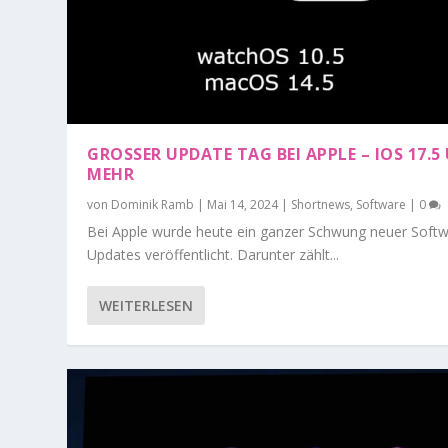
GROSSER UPDATE TAG BEI APPLE – IOS 17.5 U
EHR
von
Dominik Ramb
|
Mai 14, 2024
|
Shortnews
,
Software
|
0
Bei Apple wurde heute ein ganzer Schwung neuer Softw
Updates veröffentlicht. Darunter zählt...
WEITERLESEN