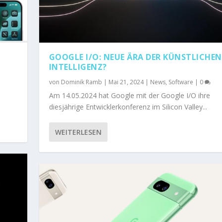
GOOGLE I/O: NEUE ÄRA DER KÜNSTLICHEN
INTELLIGENZ?
von
Dominik Ramb
|
Mai 21, 2024
|
News
,
Software
|
0
Am 14.05.2024 hat Google mit der Google I/O ihre
diesjährige Entwicklerkonferenz im Silicon Valley...
WEITERLESEN