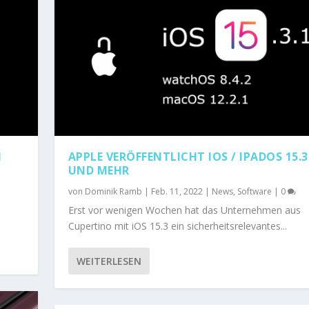
N
APPLE VERÖFFENTLICHT IOS / IPADOS 15.3
UND MEHR
von
Dominik Ramb
|
Feb. 11, 2022
|
News
,
Software
|
0
Erst vor wenigen Wochen hat das Unternehmen aus
Cupertino mit iOS 15.3 ein sicherheitsrelevantes...
WEITERLESEN