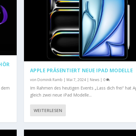
EHÖR
APPLE PRÄSENTIERT NEUE IPAD MODELLE
von
Dominik Ramb
|
Mai 7, 2024
|
News
|
0
r dem
Im Rahmen des heutigen Events „Lass dich frei“ hat A
gleich zwei neue iPad Modelle...
WEITERLESEN