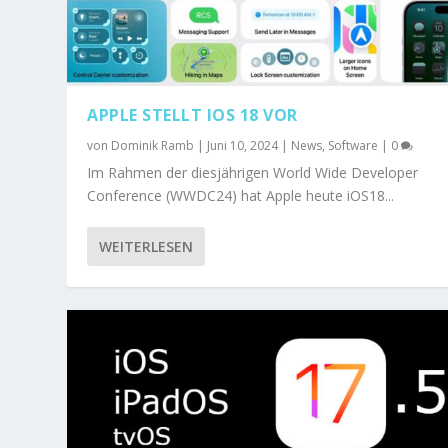
APPLE STELLT IOS 18 VOR
von
Dominik Ramb
|
Juni 10, 2024
|
News
,
Software
|
0
Im Rahmen der diesjährigen World Wide Developer
Conference (WWDC24) hat Apple heute iOS18...
WEITERLESEN