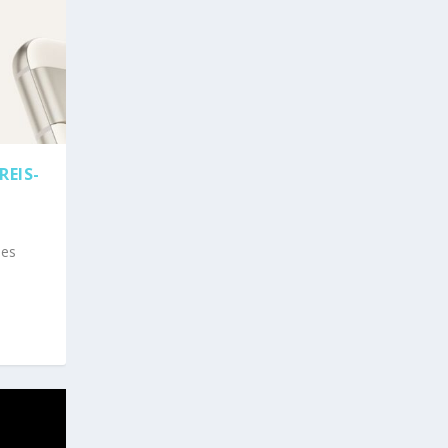
REIS-
des