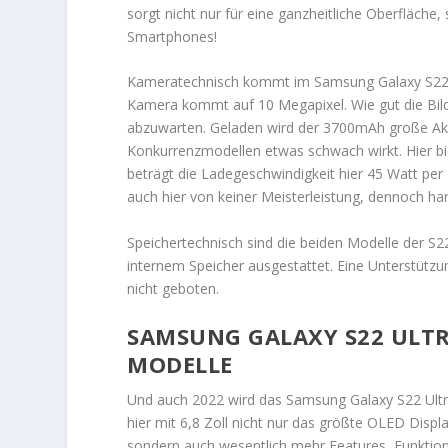
sorgt nicht nur für eine ganzheitliche Oberfläche
Smartphones!
Kameratechnisch kommt im Samsung Galaxy S22 al
Kamera kommt auf 10 Megapixel. Wie gut die Bilder
abzuwarten. Geladen wird der 3700mAh große Akk
Konkurrenzmodellen etwas schwach wirkt. Hier bie
beträgt die Ladegeschwindigkeit hier 45 Watt p
auch hier von keiner Meisterleistung, dennoch ha
Speichertechnisch sind die beiden Modelle der S
internem Speicher ausgestattet. Eine Unterstü
nicht geboten.
SAMSUNG GALAXY S22 ULTRA
ODELLE
Und auch 2022 wird das Samsung Galaxy S22 Ultra
hier mit 6,8 Zoll nicht nur das größte OLED Disp
sondern auch wesentlich mehr Features, Funktio