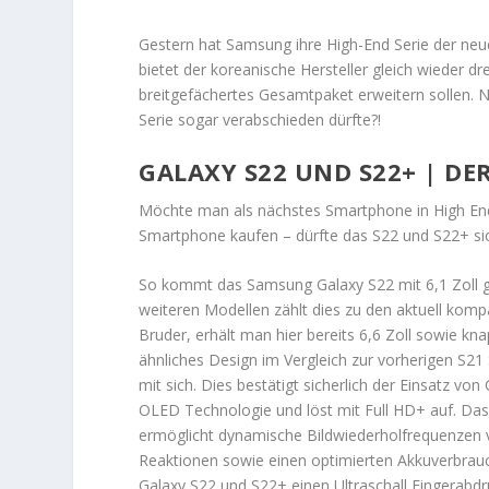
Gestern hat Samsung ihre High-End Serie der neuen
bietet der koreanische Hersteller gleich wieder 
breitgefächertes Gesamtpaket erweitern sollen. 
Serie sogar verabschieden dürfte?!
GALAXY S22 UND S22+ | DE
Möchte man als nächstes Smartphone in High End 
Smartphone kaufen – dürfte das S22 und S22+ sich
So kommt das Samsung Galaxy S22 mit 6,1 Zoll
weiteren Modellen zählt dies zu den aktuell ko
Bruder, erhält man hier bereits 6,6 Zoll sowie k
ähnliches Design im Vergleich zur vorherigen S21 
mit sich. Dies bestätigt sicherlich der Einsatz vo
OLED Technologie und löst mit Full HD+ auf. Das 
ermöglicht dynamische Bildwiederholfrequenzen 
Reaktionen sowie einen optimierten Akkuverbrauch
Galaxy S22 und S22+ einen Ultraschall Fingerabdr