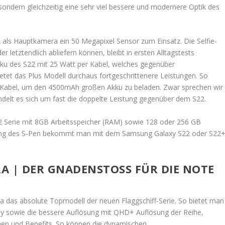
, sondern gleichzeitig eine sehr viel bessere und modernere Optik des
s Hauptkamera ein 50 Megapixel Sensor zum Einsatz. Die Selfie-
 letztendlich abliefern können, bleibt in ersten Alltagstests
u des S22 mit 25 Watt per Kabel, welches gegenüber
tet das Plus Modell durchaus fortgeschrittenere Leistungen. So
er Kabel, um den 4500mAh großen Akku zu beladen. Zwar sprechen wir
ndelt es sich um fast die doppelte Leistung gegenüber dem S22.
22 Serie mit 8GB Arbeitsspeicher (RAM) sowie 128 oder 256 GB
tzung des S-Pen bekommt man mit dem Samsung Galaxy S22 oder S22
 | DER GNADENSTOSS FÜR DIE NOTE M
 das absolute Topmodell der neuen Flaggschiff-Serie. So bietet man
lay sowie die bessere Auflösung mit QHD+ Auflösung der Reihe,
nen und Benefits. So können die dynamischen