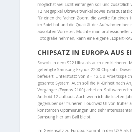
möglichst viel Licht einfangen soll und zusätzlich
12 Megapixel Ultraweitwinkel sowie zwei zusätzlic
für einen dreifachen Zoom, die zweite für einen 
im Spiel hat und die Qualität der Aufnahmen beein
absoluten Vorreiter. Möchte man professioneller
Fotografie nehmen, kann eine eigene „Expert-RA
CHIPSATZ IN EUROPA AUS 
Sowohl in dem S22 Ultra als auch den kleineren
gefertigte Samsung Exynos 2200 Chipsatz. Diese
befeuert. Unterstützt von 8 – 12 GB Arbeitsspeic
gesamte System. Auch soll die KI-Einheit nach An
Vorgänger (Exynos 2100) arbeiten. Softwaretechn
Android 12 aufbaut. Auch wenn ich die letzten Ja
gegenüber der früheren Touchwiz UI von früher ar
konstanten Optimierungen und sehr interessanten 
Samsung hier am Ball bleibt.
Im Gegensatz zu Europa, kommt in den USA als 