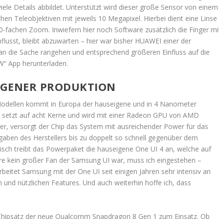
 viele Details abbildet. Unterstützt wird dieser große Sensor von einem
hen Teleobjektiven mit jeweils 10 Megapixel. Hierbei dient eine Linse
10-fachen Zoom. Inwiefern hier noch Software zusätzlich die Finger mi
flusst, bleibt abzuwarten – hier war bisher HUAWEI einer der
 an die Sache rangehen und entsprechend größeren Einfluss auf die
W“ App herunterladen.
EIGENER PRODUKTION
 Modellen kommt in Europa der hauseigene und in 4 Nanometer
r setzt auf acht Kerne und wird mit einer Radeon GPU von AMD
her, versorgt der Chip das System mit ausreichender Power für das
gaben des Herstellers bis zu doppelt so schnell gegenüber dem
isch treibt das Powerpaket die hauseigene One UI 4 an, welche auf
hre kein großer Fan der Samsung UI war, muss ich eingestehen –
beitet Samsung mit der One UI seit einigen Jahren sehr intensiv an
und nützlichen Features. Und auch weiterhin hoffe ich, dass
Chipsatz der neue Qualcomm Snapdragon 8 Gen 1 zum Einsatz. Ob