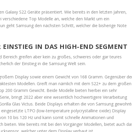
 Galaxy S22 Geräte präsentiert. Wie bereits in den letzten Jahren,
drei verschiedene Top Modelle an, welche den Markt um ein
Nun geht Samsung den nächsten Schritt, welcher die bisherige Note
R EINSTIEG IN DAS HIGH-END SEGMENT
Bereich greifen aber kein zu großes, schweres oder gar teures
erlich der Einstieg in die Samsung Welt sein.
 großem Display sowie einem Gewicht von 168 Gramm. Gegenüber de
mpaktesten Modellen. Greift man nämlich mit dem S22+ zu dem großen
napp 200 Gramm Gewicht. Beide Modelle bieten hierbei ein sehr
Serie, bringt 2022 aber eine wesentlich hochwertigere Verarbeitung
n Gorilla Glas Victus. Beide Displays erhalten die von Samsung gewohnt
eingesetzte LTPO (low-temperature polycrystalline oxide) Display
von 10 bis 120 Hz und kann somit schnelle Animationen und
 bieten. Wie bereits mit bei den Vorgänger Modellen, bietet auch da
ucksensor, welcher unter dem Display verbaut ist.