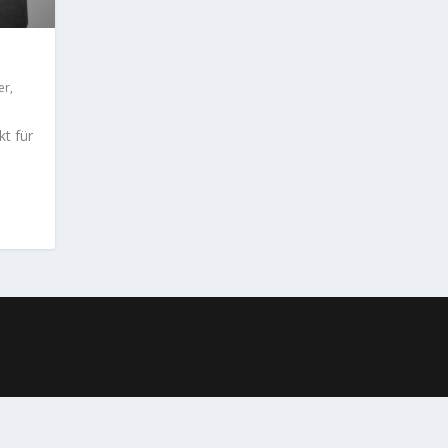
er
,
kt für