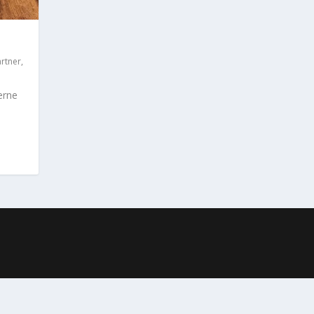
artner
,
erne