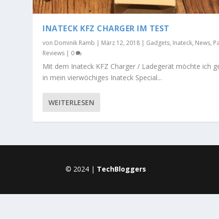
INATECK KFZ CHARGER IM TEST
von
Dominik Ramb
|
März 12, 2018
|
Gadgets
,
Inateck
,
News
,
P
Reviews
|
0
Mit dem Inateck KFZ Charger / Ladegerät möchte ich g
in mein vierwöchiges Inateck Special...
WEITERLESEN
© 2024 |
TechBloggers