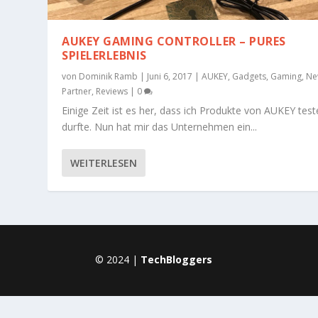
AUKEY GAMING CONTROLLER – PURES
SPIELERLEBNIS
von
Dominik Ramb
|
Juni 6, 2017
|
AUKEY
,
Gadgets
,
Gaming
,
Ne
Partner
,
Reviews
|
0
Einige Zeit ist es her, dass ich Produkte von AUKEY tes
durfte. Nun hat mir das Unternehmen ein...
WEITERLESEN
© 2024 |
TechBloggers