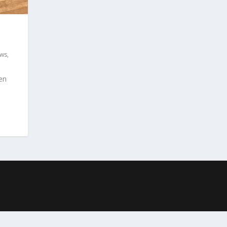
ws
,
ten