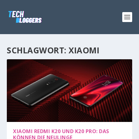
SCHLAGWORT:
XIAOMI
XIAOMI REDMI K20 UND K20 PRO: DAS
KÖNNEN DIE NEULINGE