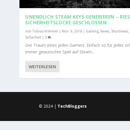
UNENDLICH STEAM KEYS GENERIEREN – RIES
SICHERHEITSLÜCKE GESCHLOSSEN
von
Tobias Krimmel
|
Nov. 9, 2018
|
Gaming
,
News
,
Shortnews
,
Sicherheit
|
0
Der Traum eines jeden Gamers: Einfach so für jedes s
immer gewünschte Spiel auf Steam...
WEITERLESEN
© 2024 |
TechBloggers