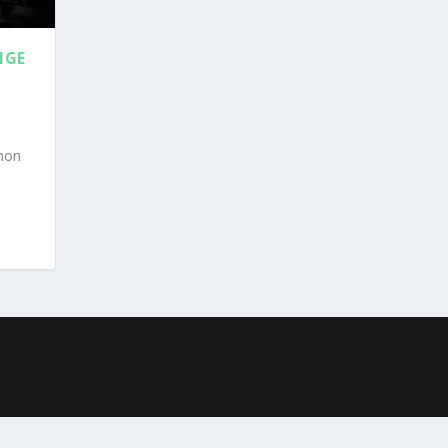
IGE
chon