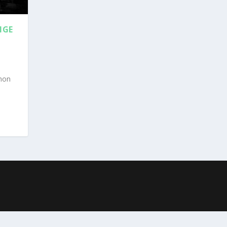
IGE
chon