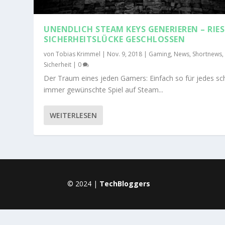
UNENDLICH STEAM KEYS GENERIEREN – RIES
SICHERHEITSLÜCKE GESCHLOSSEN
von
Tobias Krimmel
|
Nov. 9, 2018
|
Gaming
,
News
,
Shortnews
,
Sicherheit
|
0
Der Traum eines jeden Gamers: Einfach so für jedes s
immer gewünschte Spiel auf Steam...
WEITERLESEN
© 2024 |
TechBloggers