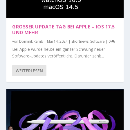
GROSSER UPDATE TAG BEI APPLE – IOS 17.5 U
ND MEHR
von
Dominik Ramb
|
Mai 14, 2024
|
Shortnews
,
Software
|
0
Bei Apple wurde heute ein ganzer Schwung neuer
Software-Updates veröffentlicht. Darunter zählt...
WEITERLESEN