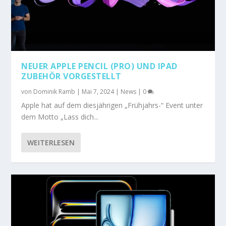
NEUER APPLE PENCIL (PRO) UND IPAD
ZUBEHÖR VORGESTELLT
von
Dominik Ramb
|
Mai 7, 2024
|
News
|
0
Apple hat auf dem diesjährigen „Frühjahrs-“ Event unter
dem Motto „Lass dich...
WEITERLESEN