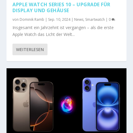
APPLE WATCH SERIES 10 – UPGRADE FÜR
DISPLAY UND GEHÄUSE
von
Dominik Ramb
|
Sep. 10, 2024
|
News
,
Smartwatch
|
0
Insgesamt ein Jahrzehnt ist vergangen – als die erste
Apple Watch das Licht der Welt...
WEITERLESEN