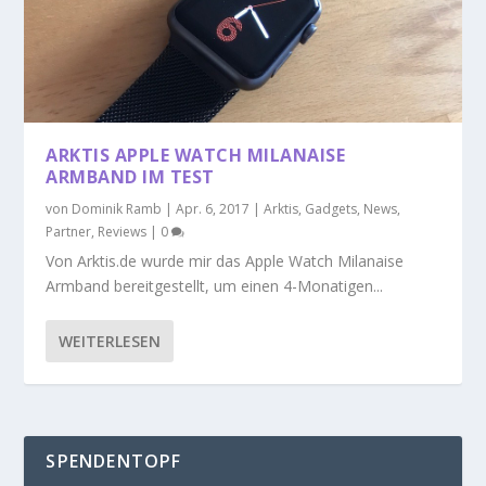
ARKTIS APPLE WATCH MILANAISE
ARMBAND IM TEST
von
Dominik Ramb
|
Apr. 6, 2017
|
Arktis
,
Gadgets
,
News
,
Partner
,
Reviews
|
0
Von Arktis.de wurde mir das Apple Watch Milanaise
Armband bereitgestellt, um einen 4-Monatigen...
WEITERLESEN
SPENDENTOPF