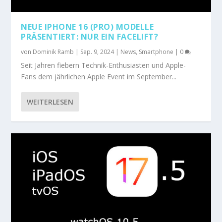
NEUE IPHONE 16 (PRO) MODELLE
PRÄSENTIERT: NUR EIN FACELIFT?
von
Dominik Ramb
|
Sep. 9, 2024
|
News
,
Smartphone
|
0
Seit Jahren fiebern Technik-Enthusiasten und Apple-
Fans dem jährlichen Apple Event im September...
WEITERLESEN