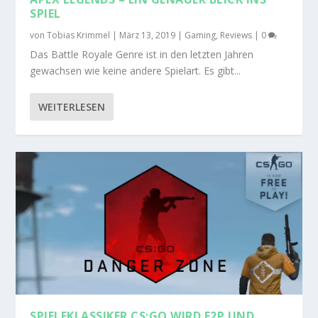
SPIEL
von
Tobias Krimmel
|
März 13, 2019
|
Gaming
,
Reviews
|
0
Das Battle Royale Genre ist in den letzten Jahren
gewachsen wie keine andere Spielart. Es gibt...
WEITERLESEN
SPIELEKLASSIKER CS:GO WIRD F2P UND