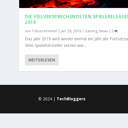
DIE VIELVERSPRECHENDSTEN SPIELERELEASE
2019
von
Tobias Krimmel
|
Jan. 28, 2019
|
Gaming
,
News
|
0
Das Jahr 2019 wird wieder einmal ein Jahr der Fortsetz
Viele Spielehersteller setzen wie...
WEITERLESEN
© 2024 |
TechBloggers