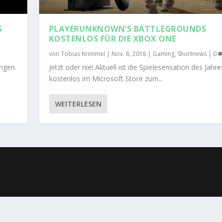
S
PLAYERUNKNOWN’S BATTLEGROUNDS
KOSTENLOS FÜR DIE XBOX ONE
von
Tobias Krimmel
|
Nov. 8, 2018
|
Gaming
,
Shortnews
|
0
ungen.
Jetzt oder nie! Aktuell ist die Spielesensation des Jahr
kostenlos im Microsoft Store zum...
WEITERLESEN