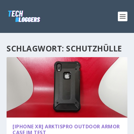
SCHLAGWORT:
SCHUTZHÜLLE
[IPHONE XR] ARKTISPRO OUTDOOR ARMOR
CASE IM TEST