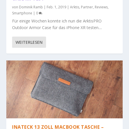
von
Dominik Ramb
|
Feb. 1, 2019
|
Arktis
,
Partner
,
Reviews
,
Smartphone
|
0
Für einige Wochen konnte ich nun die ArktisPRO
Outdoor Armor Case für das iPhone XR testen....
WEITERLESEN
INATECK 13 ZOLL MACBOOK TASCHE –