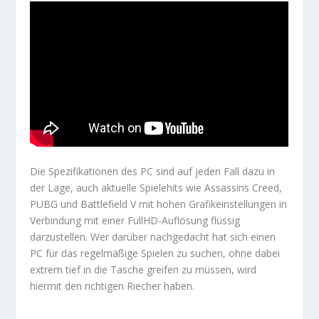
Die Spezifikationen des PC sind auf jeden Fall dazu in
der Lage, auch aktuelle Spielehits wie Assassins Creed,
PUBG und Battlefield V mit hohen Grafikeinstellungen in
Verbindung mit einer FullHD-Auflösung flüssig
darzustellen. Wer darüber nachgedacht hat sich einen
PC für das regelmäßige Spielen zu suchen, ohne dabei
extrem tief in die Tasche greifen zu müssen, wird
hiermit den richtigen Riecher haben.